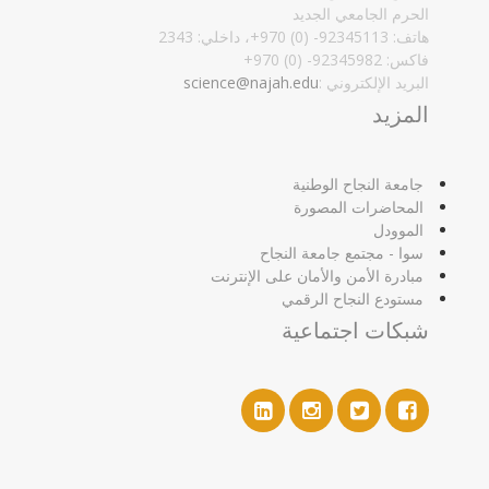
الحرم الجامعي الجديد
هاتف: 92345113- (0) 970+، داخلي: 2343
فاكس: 92345982- (0) 970+‏
البريد الإلكتروني :‏
science@najah.edu
المزيد
جامعة النجاح الوطنية
المحاضرات المصورة
الموودل
سوا - مجتمع جامعة النجاح
مبادرة الأمن والأمان على الإنترنت
مستودع النجاح الرقمي
شبكات اجتماعية