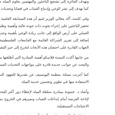
وتهدف الجائزة إلى تشجيع الباحثين والمهتمين بعلوم المياه 
كما تهدف إلى نشر الوعي وإدماج الشباب في قضايا وتحديات 
وفي كلمته، أكد معالي الوزير غنيم أن هذه المسابقة العلمي
تحفيز الباحثين على إجراء بحوث ذات جودة عالية وأهمية وطنية
العملي على أرض الواقع إلى جانب زيادة الوعي بأهمية وجدوى
إضافة إلى تعزيز الشراكة القائمة مع الجامعات الفلسطيني
الجهات القادرة على احتضان هذه الأبحاث لتخرج إلى حيز التنفي
من جانبها أكدت السيدة فلاسكو أهمية المبادرة التي أطلقتها س
والبحث عن جوانب جديدة قادرة على مواجهات التحديات المست
كما أعربت ممثلة منظمة اليونسيف عن تقديرها للجهود التي
الاستفادة منها في تطوير وتحسين خدمة المياه.
وأشاد د. حسونة بمبادرة سلطة المياه لإعطاء دور أكبر للبح
لإتاحة الفرصة أمام إبداعات الشباب وتميزهم في الخروج ب
الاحتياجات المستقبلية.