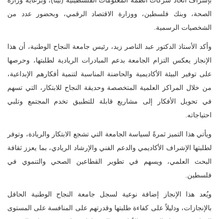
بإشراف اتحاد شركات أنظمة المعلومات الفلسطينية (بيتا)، وبرعاية وزارة
الصحة، وبنك فلسطين، ووزارة الاقتصاد الرقمي، وبحضور عدد من
الشخصيات الرسمية.
وأكد الأستاذ الدكتور عبد الناصر زيد، رئيس جامعة النجاح الوطنية، أن هذا
الإنجاز يعكس التزام الجامعة بدعم المبادرات الريادية لطلبتها، وحرصها
على توفير البيئة الأكاديمية والحاضنة المناسبة لتنمية أفكارهم الإبداعية،
من خلال المراكز العلمية المتخصصة وحديقة النجاح للابتكار، التي تسهم
في تحويل الأفكار إلى مشاريع قابلة للتطبيق تخدم المجتمع وتلبي
احتياجاته.
ويأتي هذا التميز ثمرةً لسياسة الجامعة التي تشجع الابتكار والريادة، وتوفر
لطلبتها الإشراف الأكاديمي والدعم الفني والإرشاد الريادي، بما يعزز ثقافة
البحث العلمي، ويسهم في تطوير القطاعين الصحي والتنموي في
فلسطين.
ويُعد هذا الإنجاز إضافة نوعية لسجل جامعة النجاح الوطنية الحافل
بالإنجازات، ودليلاً على كفاءة طلبتها وقدرتهم على المنافسة على المستوى