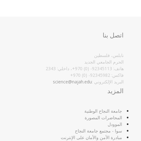
اتصل بنا
نابلس، فلسطين
الحرم الجامعي الجديد
هاتف: 92345113- (0) 970+، داخلي: 2343
فاكس: 92345982- (0) 970+‏
البريد الإلكتروني :‏
science@najah.edu
المزيد
جامعة النجاح الوطنية
المحاضرات المصورة
الموودل
سوا - مجتمع جامعة النجاح
مبادرة الأمن والأمان على الإنترنت