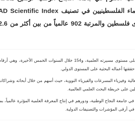
العلمية المتميزة، بعدما تصدّر قائمة العلماء الفلسطينيين في تصنيف  Scientific Index
2026، محققاً المرتبة الأولى على مستوى فلسطين والمرتبة 902 عالمياً من بي
وسجّل د. بصلات مؤشراً بحثياً استثنائياً (H-Index) بلغ 192 على مستوى مسيرته العلمية، و154 خلال السنوات الخمس الأخيرة، وهي أرق
حققتها أعماله البحثية على المستوى الدولي.
لعالية وفيزياء المسرعات والفيزياء النووية، حيث أسهم من خلال أبحاثه وشراكاته
ين على خريطة البحث العلمي العالمية.
ون في جامعة النجاح الوطنية، ودورهم في إنتاج المعرفة العلمية المؤثرة عالمياً، بما
 في أرقى المؤشرات والتصنيفات الدولية.